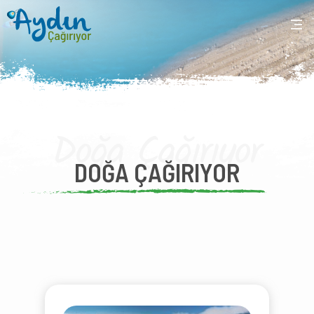
Doğa Çağırıyor
DOĞA ÇAĞIRIYOR