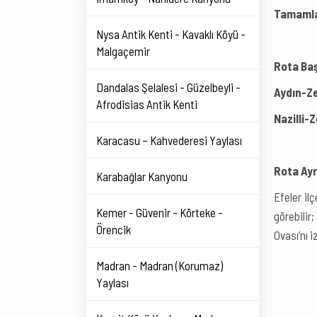
Tamamla
Nysa Antik Kenti - Kavaklı Köyü -
Malgaçemir
Rota Baş
Dandalas Şelalesi - Güzelbeyli -
Aydın-Ze
Afrodisias Antik Kenti
Nazilli-
Karacasu – Kahvederesi Yaylası
Rota Ayrı
Karabağlar Kanyonu
Efeler il
Kemer - Güvenir - Körteke -
görebilir
Örencik
Ovası’nı i
Madran - Madran (Korumaz)
Yaylası