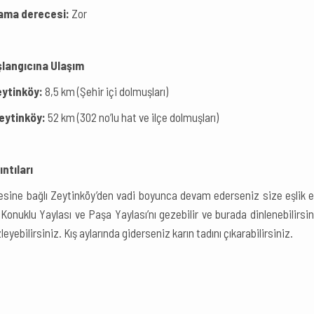
ma derecesi:
Zor
langıcına Ulaşım
ytinköy:
8,5 km (Şehir içi dolmuşları)
Zeytinköy:
52 km (302 no’lu hat ve ilçe dolmuşları)
ntıları
çesine bağlı Zeytinköy’den vadi boyunca devam ederseniz size eşlik ed
; Konuklu Yaylası ve Paşa Yaylası’nı gezebilir ve burada dinlenebili
zleyebilirsiniz. Kış aylarında giderseniz karın tadını çıkarabilirsiniz.