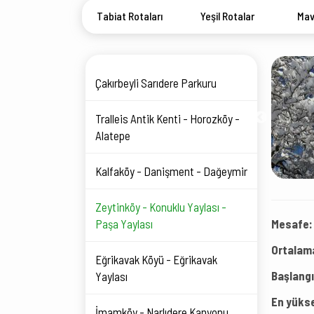
Tabiat Rotaları
Yeşil Rotalar
Mav
Çakırbeyli Sarıdere Parkuru
Tralleis Antik Kenti - Horozköy -
Alatepe
Kalfaköy - Danişment - Dağeymir
Zeytinköy - Konuklu Yaylası -
Paşa Yaylası
Mesafe:
Ortalam
Eğrikavak Köyü - Eğrikavak
Başlangı
Yaylası
En yükse
İmamköy - Narlıdere Kanyonu