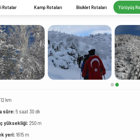
i Rotalar
Kamp Rotaları
Bisiklet Rotaları
Yürüyüş Ro
12 km
a süre:
5 saat 30 dk
ç yüksekliği:
250 m
k yeri:
1615 m