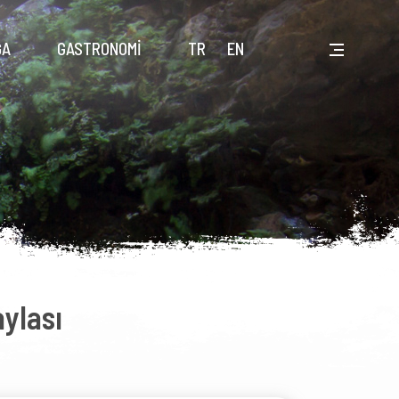
ĞA
GASTRONOMİ
TR
EN
ylası